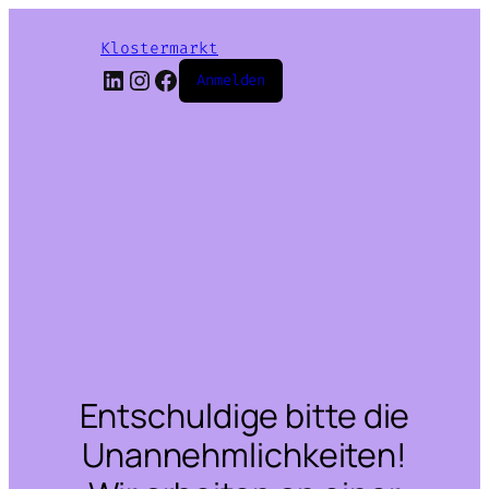
Klostermarkt
LinkedIn
Instagram
Facebook
Anmelden
Entschuldige bitte die
Unannehmlichkeiten!